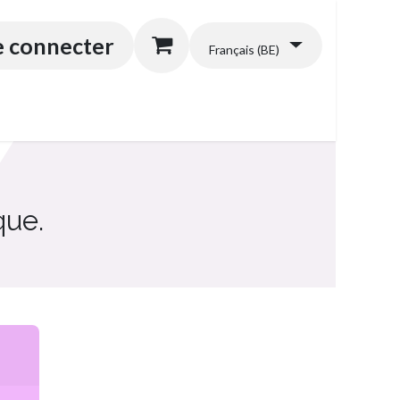
énérales
e connecter
Français (BE)
que.