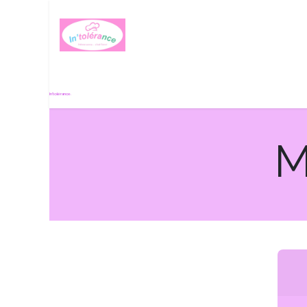
Se rendre au contenu
Histoire de passion
In'tolérance.
M