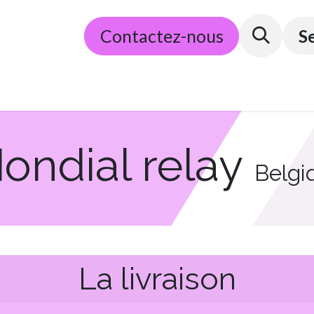
​E-commerce
Contactez-nous
Partenaires
Conditions g
S
ondial relay
Belgi
La livraison