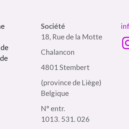
ne
Société
in
18, Rue de la Motte
 de
Chalancon
 de
4801 Stembert
(province de Liège)
Belgique
N° entr.
1013. 531. 026