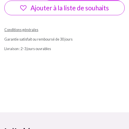
Ajouter à la liste de souhaits
Conditions générales
Garantie satisfait ou remboursé de 30 jours
Livraison : 2-3 jours ouvrables
Ma box Massepain sans gluten et sans lactose a cuisiné / In'tolérance
Bombette citron jaune In'tolérance saveurs 100% artisanal