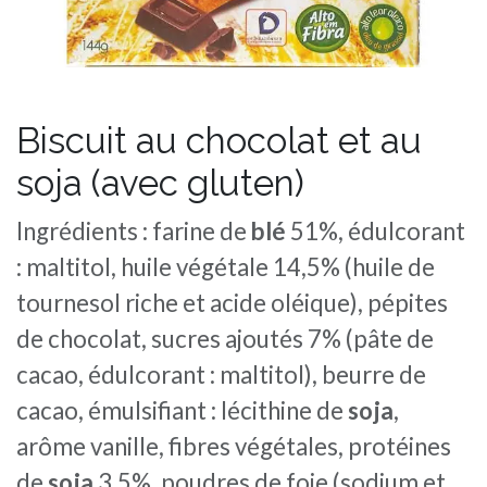
Biscuit au chocolat et au
soja (avec gluten)
Ingrédients : farine de
blé
51%, édulcorant
: maltitol, huile végétale 14,5% (huile de
tournesol riche et acide oléique), pépites
de chocolat, sucres ajoutés 7% (pâte de
cacao, édulcorant : maltitol), beurre de
cacao, émulsifiant : lécithine de
soja
,
arôme vanille, fibres végétales, protéines
de
soja
3,5%, poudres de foie (sodium et