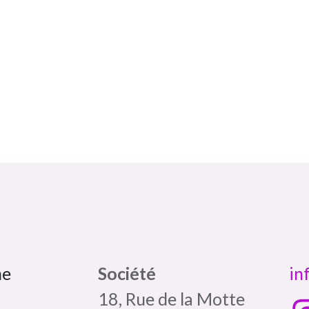
Ma box Massepain sans gluten et sans lactose a cuisiné / In'tolérance
Bombette citron jaune In'tolérance saveurs 100% artisanal
ne
Société
in
18, Rue de la Motte