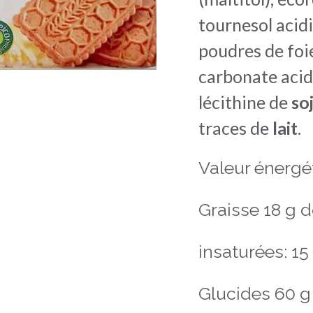
tournesol acidi
poudres de foi
carbonate acid
lécithine de
so
traces de
lait
.
Valeur énergét
Graisse 18 g d
insaturées: 15 
Glucides 60 g 