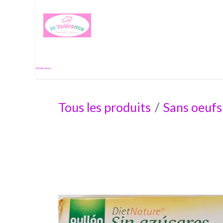
Se rendre au contenu
Histoire de passion
In'tolérance.
Tous les produits
Sans oeufs