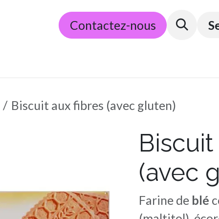
​E-commerce
Contactez-nous
Partenaires
Conditions g
S
Biscuit aux fibres (avec gluten)
Biscuit
(avec g
Farine de
blé
c
(maltitol), éco