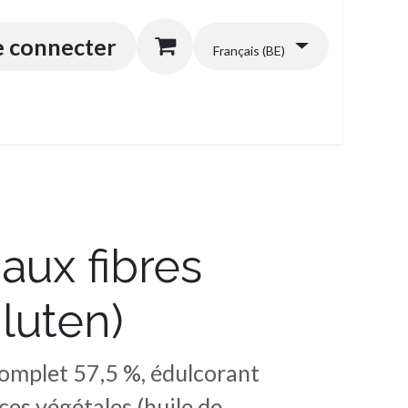
énérales
e connecter
Français (BE)
 aux fibres
luten)
omplet 57,5 ​​​​%, édulcorant
rces végétales (huile de