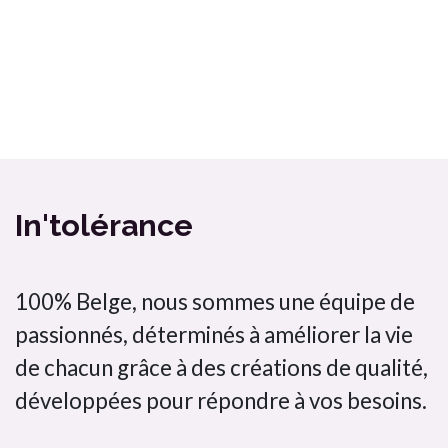
Ma box Massepain sans gluten et sans lactose a cuisiné / In'tolérance
Bombette citron jaune In'tolérance saveurs 100% artisanal
In'tolérance
100% Belge, nous sommes une équipe de
passionnés, déterminés à améliorer la vie
de chacun grâce à des créations de qualité,
développées pour répondre à vos besoins.