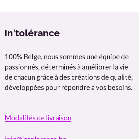
Bombette citron jaune In'tolérance saveurs 100% artisanal
In'tolérance
100% Belge, nous sommes une équipe de
passionnés, déterminés à améliorer la vie
de chacun grâce à des créations de qualité,
développées pour répondre à vos besoins.
Modalités de livraison