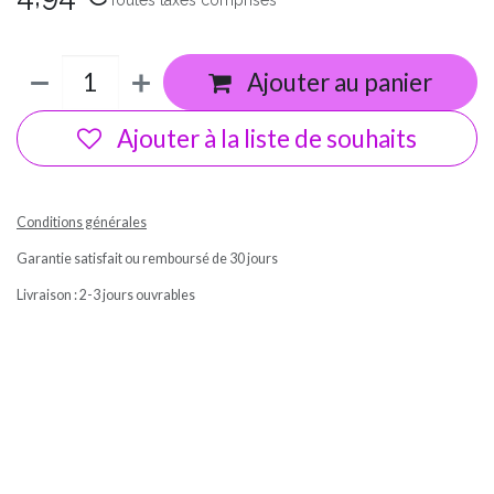
Toutes taxes comprises
Ajouter au panier
Ajouter à la liste de souhaits
Conditions générales
Garantie satisfait ou remboursé de 30 jours
Livraison : 2-3 jours ouvrables
Ma box Massepain sans gluten et sans lactose a cuisiné / In'tolérance