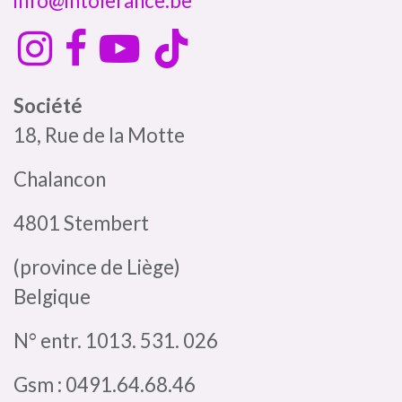
info@intolerance.be
Société
18, Rue de la Motte
Chalancon
4801 Stembert
(province de Liège)
Belgique
N° entr. 1013. 531. 026
Gsm : 0491.64.68.46