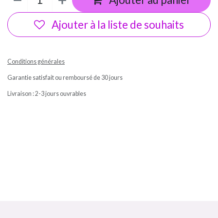
Ajouter à la liste de souhaits
Conditions générales
Garantie satisfait ou remboursé de 30 jours
Livraison : 2-3 jours ouvrables
Ma box Massepain sans gluten et sans lactose a cuisiné / In'tolérance
Bombette citron jaune In'tolérance saveurs 100% artisanal