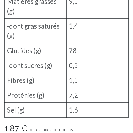
Matières grasses
9,5
(g)
-dont gras saturés
1,4
(g)
Glucides (g)
78
-dont sucres (g)
0,5
Fibres (g)
1,5
Proténies (g)
7,2
Sel (g)
1.6
1,87
€
Toutes taxes comprises