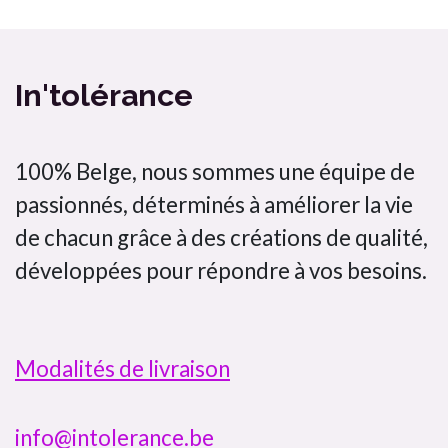
Bombette citron jaune In'tolérance saveurs 100% artisanal
In'tolérance
100% Belge, nous sommes une équipe de
passionnés, déterminés à améliorer la vie
de chacun grâce à des créations de qualité,
développées pour répondre à vos besoins.
Modalités de livraison
info@intolerance.be