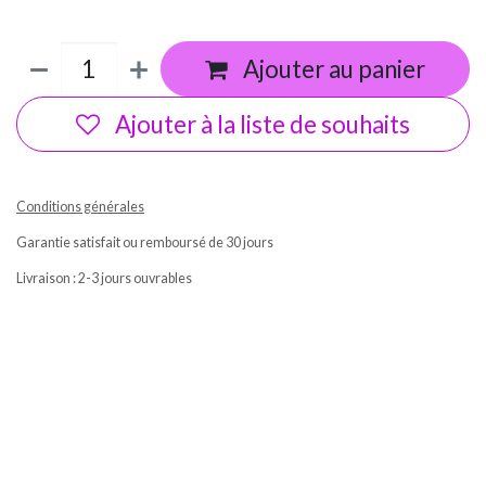
Ajouter au panier
Ajouter à la liste de souhaits
Conditions générales
Garantie satisfait ou remboursé de 30 jours
Livraison : 2-3 jours ouvrables
Ma box Massepain sans gluten et sans lactose a cuisiné / In'tolérance