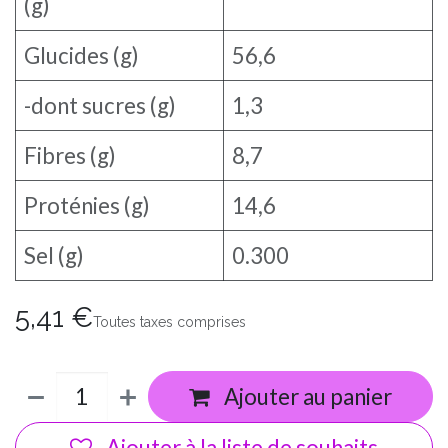
(g)
Glucides (g)
56,6
-dont sucres (g)
1,3
Fibres (g)
8,7
Proténies (g)
14,6
Sel (g)
0.300
5,41
€
Toutes taxes comprises
Ajouter au panier
Ajouter à la liste de souhaits