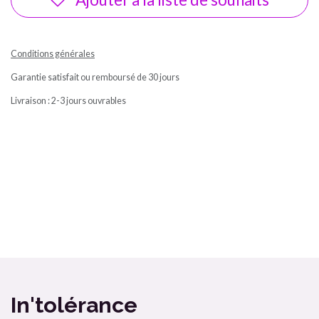
Conditions générales
Garantie satisfait ou remboursé de 30 jours
Livraison : 2-3 jours ouvrables
Ma box Massepain sans gluten et sans lactose a cuisiné / In'tolérance
Bombette citron jaune In'tolérance saveurs 100% artisanal
In'tolérance