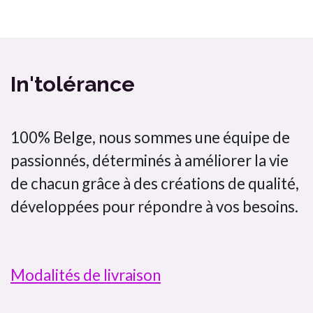
Bombette citron jaune In'tolérance saveurs 100% artisanal
In'tolérance
100% Belge, nous sommes une équipe de
passionnés, déterminés à améliorer la vie
de chacun grâce à des créations de qualité,
développées pour répondre à vos besoins.
Modalités de livraison