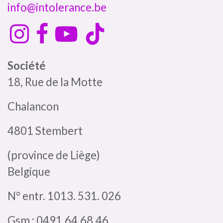
info@intolerance.be
Société
18, Rue de la Motte
Chalancon
4801 Stembert
(province de Liège)
Belgique
N° entr. 1013. 531. 026
Gsm : 0491.64.68.46