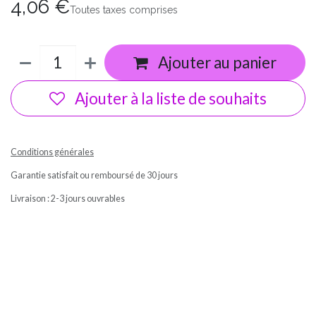
4,06
€
Toutes taxes comprises
Ajouter au panier
Ajouter à la liste de souhaits
Conditions générales
Garantie satisfait ou remboursé de 30 jours
Livraison : 2-3 jours ouvrables
Ma box Massepain sans gluten et sans lactose a cuisiné / In'tolérance