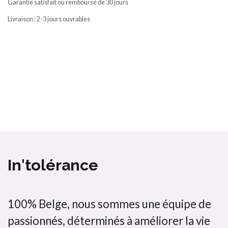
Garantie satisfait ou remboursé de 30 jours
Livraison : 2-3 jours ouvrables
Ma box Massepain sans gluten et sans lactose a cuisiné / In'tolérance
Bombette citron jaune In'tolérance saveurs 100% artisanal
In'tolérance
100% Belge, nous sommes une équipe de
passionnés, déterminés à améliorer la vie