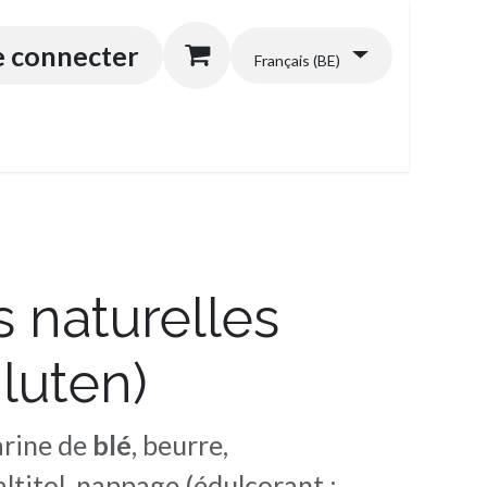
énérales
e connecter
Français (BE)
 naturelles
luten)
arine de
blé
, beurre,
ltitol, nappage (édulcorant :