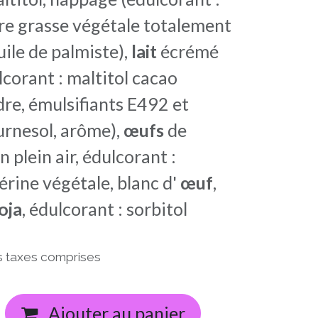
ère grasse végétale totalement
ile de palmiste),
lait
écrémé
corant : maltitol cacao
re, émulsifiants E492 et
urnesol, arôme),
œufs
de
n plein air, édulcorant :
cérine végétale, blanc d'
œuf
,
oja
, édulcorant : sorbitol
s taxes comprises
Ajouter au panier