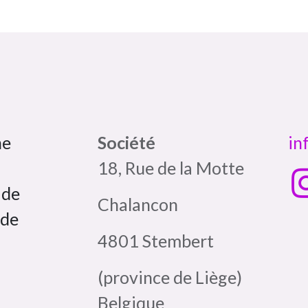
Bombette citron jaune In'tolérance saveurs 100% artisanal
ne
Société
in
18, Rue de la Motte
 de
Chalancon
 de
4801 Stembert
(province de Liège)
Belgique