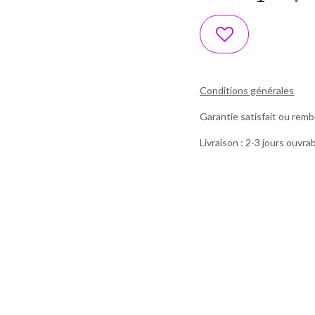
Conditions générales
Garantie satisfait ou remb
Livraison : 2-3 jours ouvra
Ma box Massepain sans gluten et sans lactose a cuisiné / In'tolérance