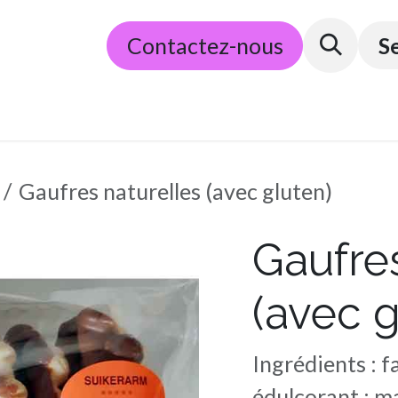
​E-commerce
Contactez-nous
Partenaires
Conditions g
S
Gaufres naturelles (avec gluten)
Gaufres
(avec g
Ingrédients : f
édulcorant : ma