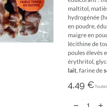
maltitol, mati
hydrogénée (hu
en poudre, édul
maigre en poud
lécithine de to
poules élevés e
érythritol, gly
lait
, farine de
s
4,49
€
Toute