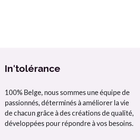
Ma box Massepain sans gluten et sans lactose a cuisiné / In'tolérance
Bombette citron jaune In'tolérance saveurs 100% artisanal
In'tolérance
100% Belge, nous sommes une équipe de
passionnés, déterminés à améliorer la vie
de chacun grâce à des créations de qualité,
développées pour répondre à vos besoins.