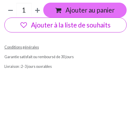
Ajouter au panier
Ajouter à la liste de souhaits
Conditions générales
Garantie satisfait ou remboursé de 30 jours
Livraison : 2-3 jours ouvrables
Ma box Massepain sans gluten et sans lactose a cuisiné / In'tolérance
Bombette citron jaune In'tolérance saveurs 100% artisanal