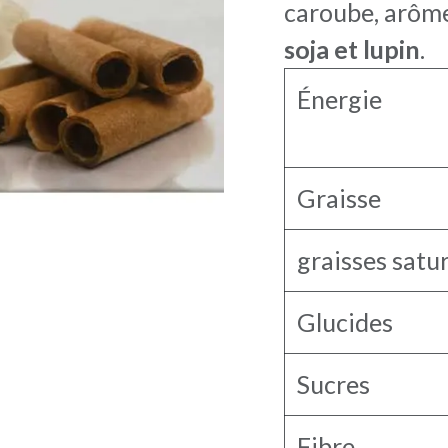
caroube, arôme 
soja et lupin
.
Énergie
Graisse
graisses satu
Glucides
Sucres
Fibre