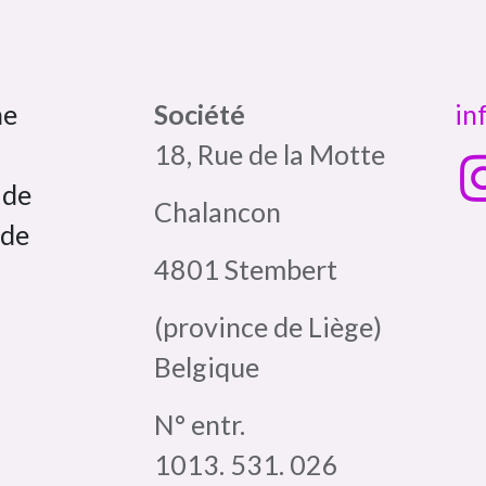
ne
Société
in
18, Rue de la Motte
 de
Chalancon
 de
4801 Stembert
(province de Liège)
Belgique
N° entr.
1013. 531. 026