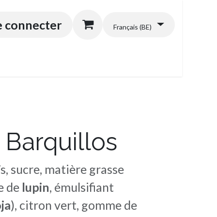
énérales
e connecter
Français (BE)
 Barquillos
, sucre, matière grasse
ne de
lupin
, émulsifiant
ja
), citron vert, gomme de