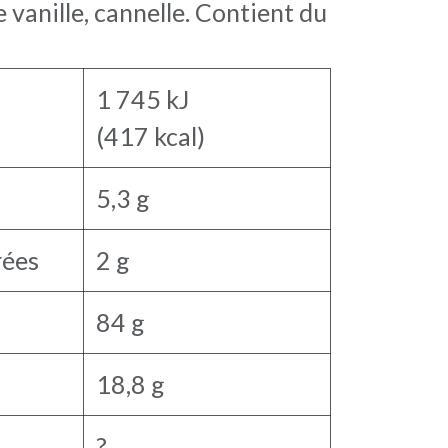
vanille, cannelle. Contient du
1 745 kJ
(417 kcal)
5,3 g
rées
2 g
84 g
18,8 g
?