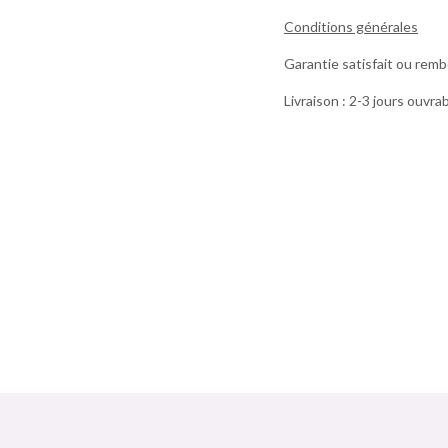
Conditions générales
Garantie satisfait ou remb
Livraison : 2-3 jours ouvra
Ma box Massepain sans gluten et sans lactose a cuisiné / In'tolérance
Bombette citron jaune In'tolérance saveurs 100% artisanal