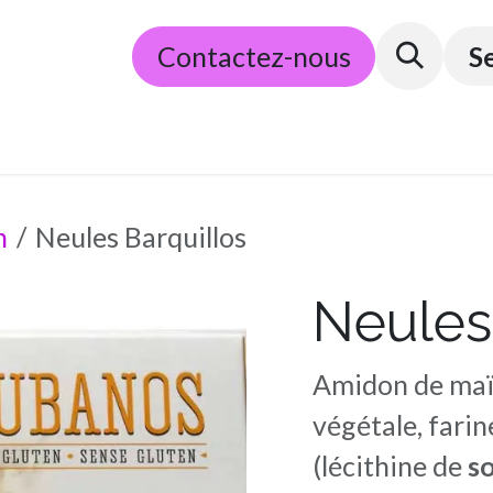
​E-commerce
Contactez-nous
Partenaires
Conditions g
S
n
Neules Barquillos
Neules
Amidon de maïs
végétale, fari
(lécithine de
so