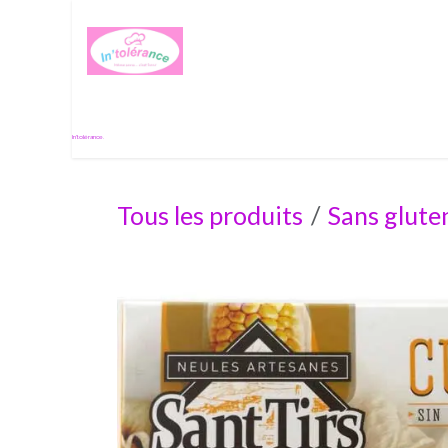
Se rendre au contenu
Histoire de passion
In'tolérance.
Tous les produits
Sans glute