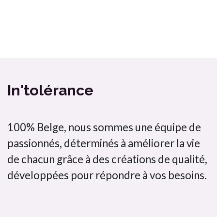
Ma box Massepain sans gluten et sans lactose a cuisiné / In'tolérance
Bombette citron jaune In'tolérance saveurs 100% artisanal
In'tolérance
100% Belge, nous sommes une équipe de
passionnés, déterminés à améliorer la vie
de chacun grâce à des créations de qualité,
développées pour répondre à vos besoins.