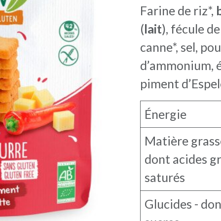
Farine de riz*,
(
lait
), fécule d
canne*, sel, po
d’ammonium, ép
piment d’Espel
Énergie
Matière grass
dont acides g
saturés
Glucides - don