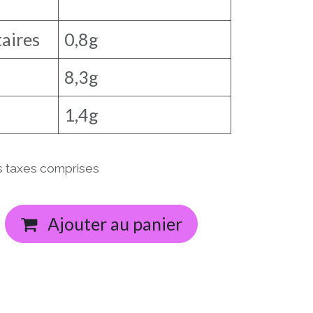
taires
0,8g
8,3g
1,4g
s taxes comprises
Ajouter au panier