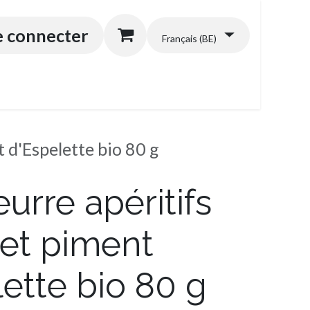
énérales
e connecter
Français (BE)
t d'Espelette bio 80 g
eurre apéritifs
et piment
ette bio 80 g