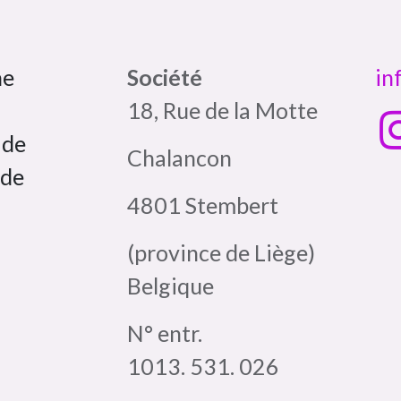
ne
Société
in
18, Rue de la Motte
 de
Chalancon
 de
4801 Stembert
(province de Liège)
Belgique
N° entr.
1013. 531. 026