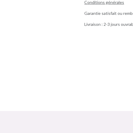
Conditions générales
Garantie satisfait ou remb
Livraison : 2-3 jours ouvra
Ma box Massepain sans gluten et sans lactose a cuisiné / In'tolérance
Bombette citron jaune In'tolérance saveurs 100% artisanal