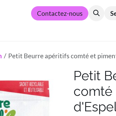
​E-commerce
Contactez-nous
Partenaires
Conditions g
S
n
Petit Beurre apéritifs comté et pimen
Petit B
comté 
d'Espel