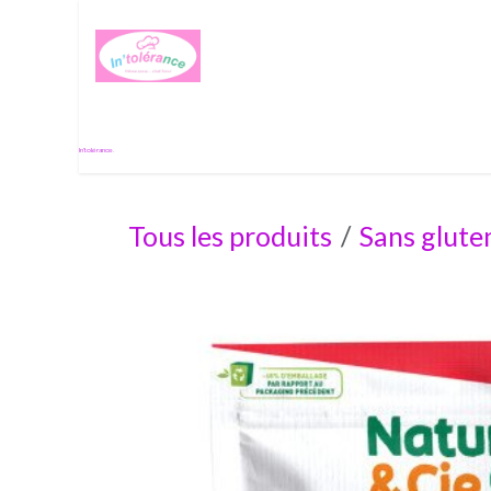
Se rendre au contenu
Histoire de passion
In'tolérance.
Tous les produits
Sans glute