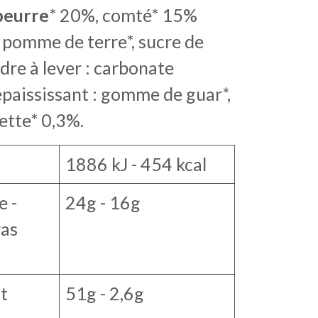
beurre
* 20%, comté* 15%
e pomme de terre*, sucre de
udre à lever : carbonate
aississant : gomme de guar*,
ette* 0,3%.
1886 kJ - 454 kcal
e -
24g - 16g
ras
t
51g - 2,6g