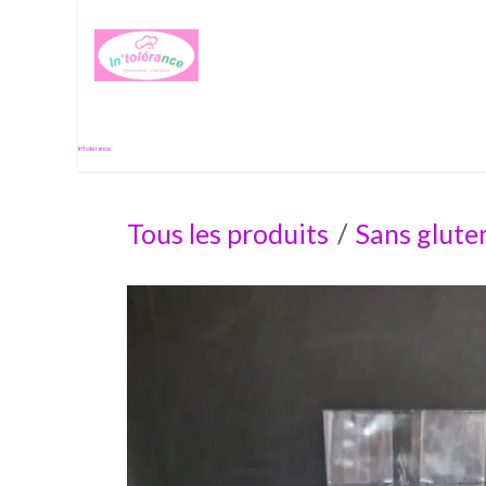
Se rendre au contenu
Histoire de passion
In'tolérance.
Tous les produits
Sans glute