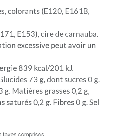
es, colorants (E120, E161B,
171, E153), cire de carnauba.
ion excessive peut avoir un
ergie 839 kcal/201 kJ.
Glucides 73 g, dont sucres 0 g.
3 g. Matières grasses 0,2 g,
s saturés 0,2 g. Fibres 0 g. Sel
s taxes comprises