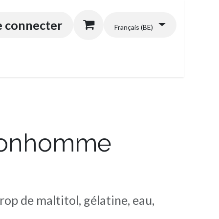
énérales
e connecter
Français (BE)
 Bonhomme
rop de maltitol, gélatine, eau,