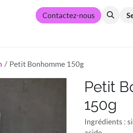
​E-commerce
Contactez-nous
Partenaires
Conditions g
S
n
Petit Bonhomme 150g
Petit
150g
Ingrédients : si
acide