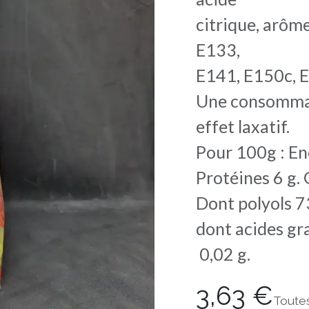
citrique, arôm
E133,
E141, E150c, E
Une consommat
effet laxatif.
Pour 100g : En
Protéines 6 g. 
Dont polyols 7
dont acides gra
0,02 g.
3,63
€
Toute