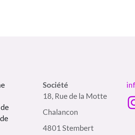
Ma box Massepain sans gluten et sans lactose a cuisiné / In'tolérance
Bombette citron jaune In'tolérance saveurs 100% artisanal
ne
Société
in
18, Rue de la Motte
 de
Chalancon
 de
4801 Stembert