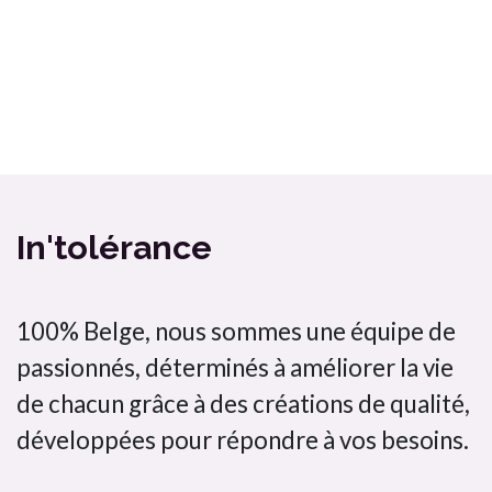
Ma box Massepain sans gluten et sans lactose a cuisiné / In'tolérance
Bombette citron jaune In'tolérance saveurs 100% artisanal
In'tolérance
100% Belge, nous sommes une équipe de
passionnés, déterminés à améliorer la vie
de chacun grâce à des créations de qualité,
développées pour répondre à vos besoins.