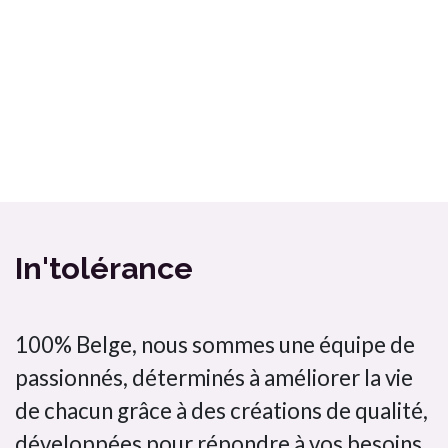
Ma box Massepain sans gluten et sans lactose a cuisiné / In'tolérance
Bombette citron jaune In'tolérance saveurs 100% artisanal
In'tolérance
100% Belge, nous sommes une équipe de
passionnés, déterminés à améliorer la vie
de chacun grâce à des créations de qualité,
développées pour répondre à vos besoins.