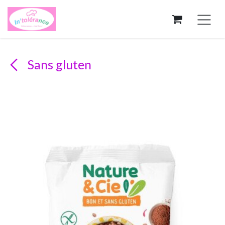
Se rendre au contenu
Sans gluten